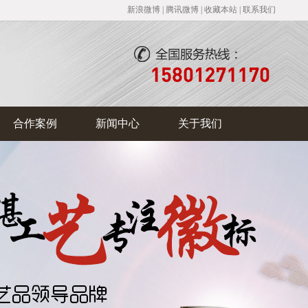
新浪微博 | 腾讯微博 | 收藏本站 | 联系我们
合作案例
新闻中心
关于我们