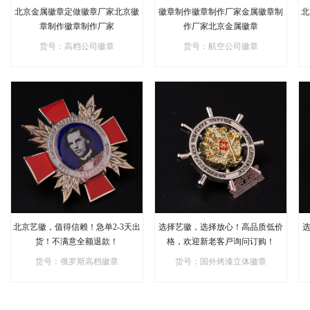
北京金属徽章定做徽章厂家北京徽
徽章制作徽章制作厂家金属徽章制
北
章制作徽章制作厂家
作厂家北京金属徽章
货号：高档公司徽章
货号：航空公司徽章
北京艺徽，值得信赖！急单2-3天出
选择艺徽，选择放心！高品质低价
货！不满意全额退款！
格，欢迎新老客戸询问订购！
货号：俄罗斯高档徽章
货号：国外烤漆立体徽章