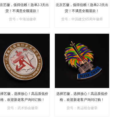
京艺徽，值得信赖！急单2-3天出
北京艺徽，值得信赖！急单2-3天出
货！不满意全额退款！
货！不满意全额退款！
货号：中海油徽章
货号：中国建交65周年徽章
选择艺徽，选择放心！高品质低价
选择艺徽，选择放心！高品质低价
格，欢迎新老客戸询问订购！
格，欢迎新老客戸询问订购！
货号：武术协会徽章
货号：奥运组合徽章