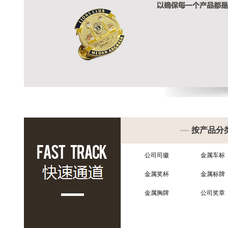
按产品分
公司司徽
金属车标
金属奖杯
金属标牌
金属胸牌
公司奖章