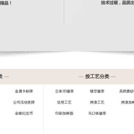
类
按工艺分类
金属卡标牌
立体3D徽章
镂空徽章
高档磨砂
公司活动奖牌
珐琅工艺
烤漆工艺
烤漆加
金银纪念币
印刷加树脂
马口铁徽章