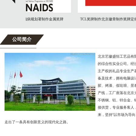
规划署制作金属奖牌
TCL奖牌制作北京徽章制作奖牌定做定制
公司简介
北京艺徽盛恒工艺品有
的综合性实业公司。经
主产权的礼品专业生产
备及技术，拥有电脑设
胶、烤漆、假珐琅、景
产线，工厂座落在北京
不锈钢、铝、锌合金、
接供货，专业服务客人
来，坚持“以市场为导
走出了一条具有创新意义的现代化之路。