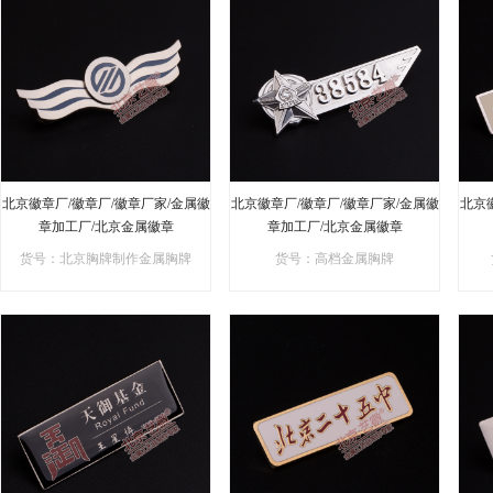
北京徽章厂/徽章厂/徽章厂家/金属徽
北京徽章厂/徽章厂/徽章厂家/金属徽
北京
章加工厂/北京金属徽章
章加工厂/北京金属徽章
货号：北京胸牌制作金属胸牌
货号：高档金属胸牌