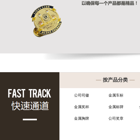
按产品分类
公司司徽
金属车标
金属奖杯
金属标牌
金属胸牌
公司奖章