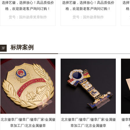
选择艺徽，选择放心！高品质低价
选择艺徽，选择放心！高品质低价
选择
格，欢迎新老客戸询问订购！
格，欢迎新老客戸询问订购！
格
货号：国外勋章奖章制作
货号：国外勋章制作
标牌案例
3F
北京徽章厂/徽章厂/徽章厂家/金属徽
北京徽章厂/徽章厂/徽章厂家/金属徽
徽章
章加工厂/北京金属徽章
章加工厂/北京金属徽章