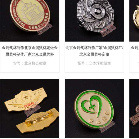
金属奖杯制作北京金属奖杯定做金
北京金属奖杯制作厂家/金属奖杯厂/
金属
属奖杯制作厂家北京金属奖杯
北京金属奖杯定做
货号：北京协会徽章
货号：立体浮雕徽章