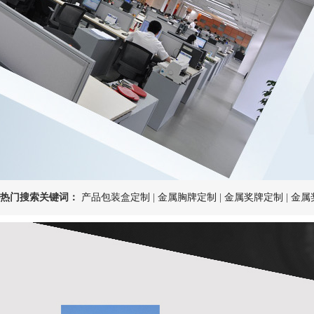
热门搜索关键词：
产品包装盒定制
|
金属胸牌定制
|
金属奖牌定制
|
金属