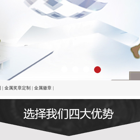
制
|
金属奖章定制
|
金属徽章
|