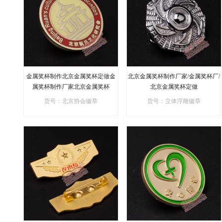
金属奖杯制作北京金属奖杯定做金
北京金属奖杯制作厂家/金属奖杯厂/
属奖杯制作厂家北京金属奖杯
北京金属奖杯定做
货号：北京协会徽章
货号：立体浮雕徽章