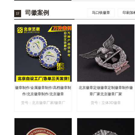
司徽案例
马口铁徽章
印刷加
1F
徽章制作/金属徽章制作/高档徽章制
北京徽章定做徽章定制徽章制作徽
作/北京徽章制作/北京徽章
章厂家北京徽章厂家
货号：北京徽章厂家/徽章厂
货号：立体3D徽章