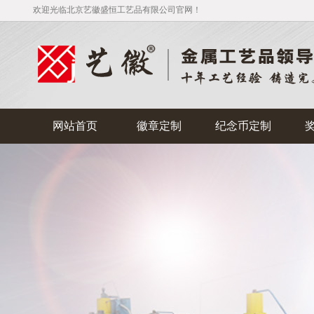
欢迎光临北京艺徽盛恒工艺品有限公司官网！
网站首页
徽章定制
纪念币定制