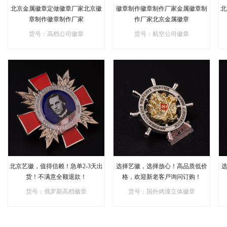
北京金属徽章定做徽章厂家北京徽
徽章制作徽章制作厂家金属徽章制
北
章制作徽章制作厂家
作厂家北京金属徽章
货号：高档公司徽章
货号：航空公司徽章
北京艺徽，值得信赖！急单2-3天出
选择艺徽，选择放心！高品质低价
货！不满意全额退款！
格，欢迎新老客戸询问订购！
货号：俄罗斯高档徽章
货号：国外烤漆立体徽章