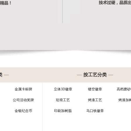
类
按工艺分类
金属卡标牌
立体3D徽章
镂空徽章
高档磨砂
公司活动奖牌
珐琅工艺
烤漆工艺
烤漆加
金银纪念币
印刷加树脂
马口铁徽章