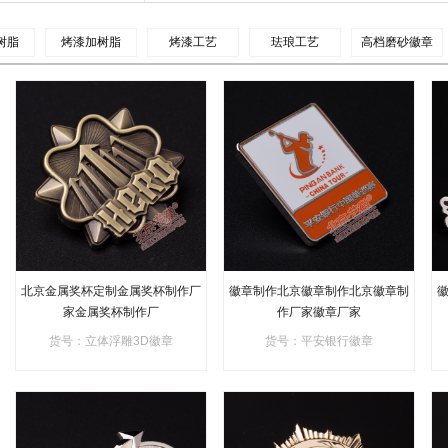
树脂
烤漆加树脂
烤漆工艺
珐琅工艺
高档磨砂徽章
北京金属奖杯定制金属奖杯制作厂
徽章制作北京徽章制作北京徽章制
家金属奖杯制作厂
作厂家徽章厂家
货号：立体浮雕3D徽章
货号：平安银行徽章