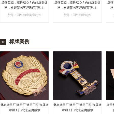
选择艺徽，选择放心！高品质低价
选择艺徽，选择放心！高品质低价
选择
格，欢迎新老客戸询问订购！
格，欢迎新老客戸询问订购！
格
货号：国外勋章奖章制作
货号：国外勋章制作
标牌案例
3F
北京徽章厂/徽章厂/徽章厂家/金属徽
北京徽章厂/徽章厂/徽章厂家/金属徽
徽章
章加工厂/北京金属徽章
章加工厂/北京金属徽章