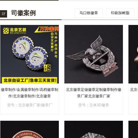
司徽案例
马口铁徽章
印刷加树脂
1F
徽章制作/金属徽章制作/高档徽章制
北京徽章定做徽章定制徽章制作徽
北京
作/北京徽章制作/北京徽章
章厂家北京徽章厂家
货号：北京徽章厂家/徽章厂
货号：立体3D徽章