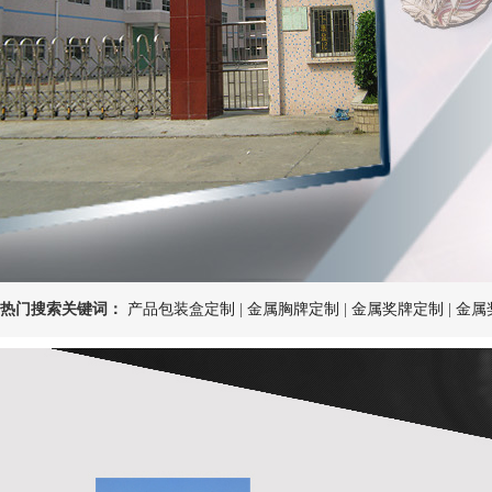
热门搜索关键词：
产品包装盒定制
|
金属胸牌定制
|
金属奖牌定制
|
金属