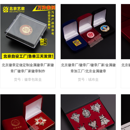
北京徽章定做定制金属徽章厂家徽
北京徽章厂/徽章厂/徽章厂家/金属徽
北京
章厂徽章厂家徽章制作
章加工厂/北京金属徽章
货号：徽章包装盒
货号：绒布盒