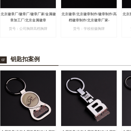
北京徽章厂/徽章厂/徽章厂家/金属徽
北京徽章/北京徽章制作/徽章制作/高
北京
章加工厂/北京金属徽章
档徽章制作/北京徽章厂家-
货号：公司胸牌高档胸牌
货号：学校校徽胸牌
钥匙扣案例
6F