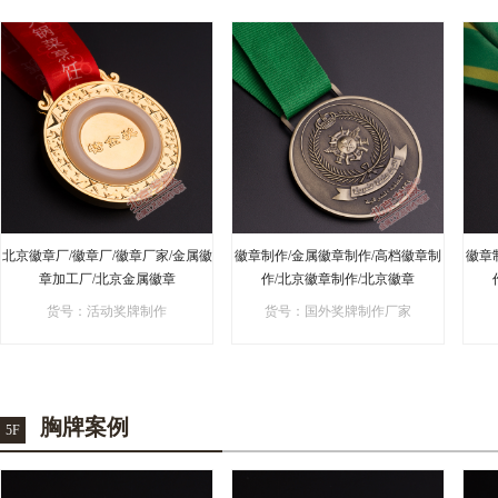
北京徽章厂/徽章厂/徽章厂家/金属徽
徽章制作/金属徽章制作/高档徽章制
徽章
章加工厂/北京金属徽章
作/北京徽章制作/北京徽章
货号：活动奖牌制作
货号：国外奖牌制作厂家
胸牌案例
5F