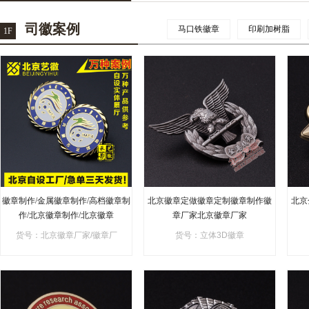
司徽案例
马口铁徽章
印刷加树脂
1F
徽章制作/金属徽章制作/高档徽章制
北京徽章定做徽章定制徽章制作徽
北京
作/北京徽章制作/北京徽章
章厂家北京徽章厂家
货号：北京徽章厂家/徽章厂
货号：立体3D徽章