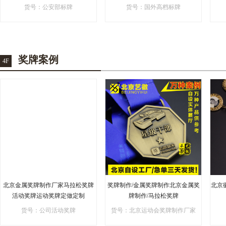
货号：公安部标牌
货号：国外高档标牌
奖牌案例
4F
北京金属奖牌制作厂家马拉松奖牌
奖牌制作/金属奖牌制作北京金属奖
北京
活动奖牌运动奖牌定做定制
牌制作/马拉松奖牌
货号：公司活动奖牌
货号：北京运动会奖牌制作厂家