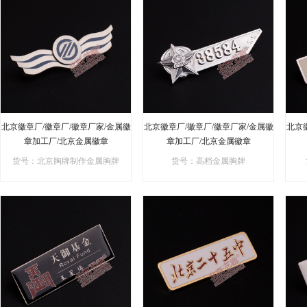
北京徽章厂/徽章厂/徽章厂家/金属徽
北京徽章厂/徽章厂/徽章厂家/金属徽
北京
章加工厂/北京金属徽章
章加工厂/北京金属徽章
货号：北京胸牌制作金属胸牌
货号：高档金属胸牌