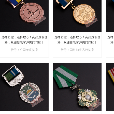
选择艺徽，选择放心！高品质低价
选择艺徽，选择放心！高品质低价
选择
格，欢迎新老客戸询问订购！
格，欢迎新老客戸询问订购！
格
货号：公司年度奖章
货号：国外勋章高档奖章