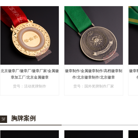
北京徽章厂/徽章厂/徽章厂家/金属徽
徽章制作/金属徽章制作/高档徽章制
徽章
章加工厂/北京金属徽章
作/北京徽章制作/北京徽章
货号：活动奖牌制作
货号：国外奖牌制作厂家
胸牌案例
5F