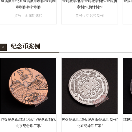
金属徽章/北京金属徽章制作/金属胸
金属徽章/北京金属徽章制作/金属胸
金属
章制作/胸针制作
章制作/胸针制作
货号：金属钥匙扣
货号：钥匙扣制作
纪念币案例
7F
纯银纪念币/纯金纪念币/纪念币制作/
纯银纪念币/纯金纪念币/纪念币制作/
纯银
北京纪念币厂家/
北京纪念币厂家/