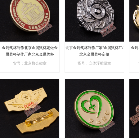
金属奖杯制作北京金属奖杯定做金
北京金属奖杯制作厂家/金属奖杯厂/
金属
属奖杯制作厂家北京金属奖杯
北京金属奖杯定做
货号：北京协会徽章
货号：立体浮雕徽章