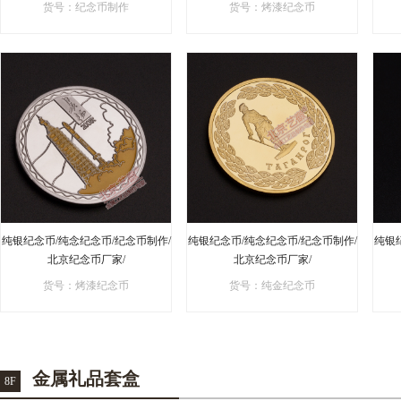
货号：纪念币制作
货号：烤漆纪念币
纯银纪念币/纯念纪念币/纪念币制作/
纯银纪念币/纯念纪念币/纪念币制作/
纯银
北京纪念币厂家/
北京纪念币厂家/
货号：烤漆纪念币
货号：纯金纪念币
金属礼品套盒
8F