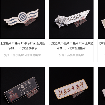
北京徽章厂/徽章厂/徽章厂家/金属徽
北京徽章厂/徽章厂/徽章厂家/金属徽
北京
章加工厂/北京金属徽章
章加工厂/北京金属徽章
货号：北京胸牌制作金属胸牌
货号：高档金属胸牌