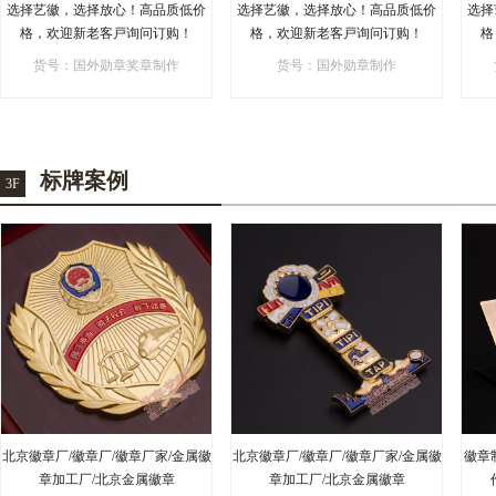
选择艺徽，选择放心！高品质低价
选择艺徽，选择放心！高品质低价
选择
格，欢迎新老客戸询问订购！
格，欢迎新老客戸询问订购！
格
货号：国外勋章奖章制作
货号：国外勋章制作
标牌案例
3F
北京徽章厂/徽章厂/徽章厂家/金属徽
北京徽章厂/徽章厂/徽章厂家/金属徽
徽章
章加工厂/北京金属徽章
章加工厂/北京金属徽章