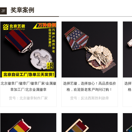
奖章案例
2F
北京徽章厂/徽章厂/徽章厂家/金属徽
选择艺徽，选择放心！高品质低价
选择
章加工厂/北京金属徽章
格，欢迎新老客戸询问订购！
格
货号：北京徽章制作厂家
货号：反法西斯胜利勋章