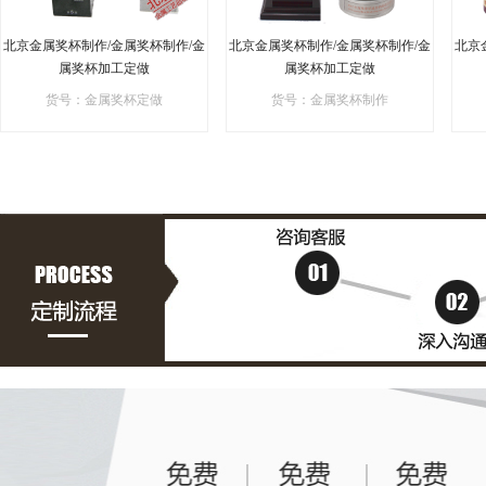
北京金属奖杯制作/金属奖杯制作/金
北京金属奖杯制作/金属奖杯制作/金
北京
属奖杯加工定做
属奖杯加工定做
货号：金属奖杯定做
货号：金属奖杯制作