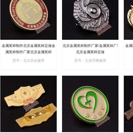
金属奖杯制作北京金属奖杯定做金
北京金属奖杯制作厂家/金属奖杯厂/
金属
属奖杯制作厂家北京金属奖杯
北京金属奖杯定做
货号：北京协会徽章
货号：立体浮雕徽章