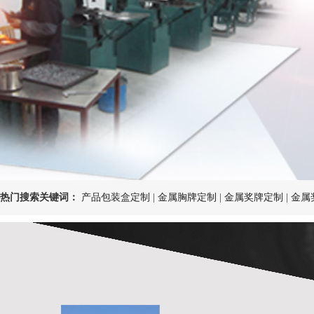
热门搜索关键词：
产品包装盒定制
|
金属胸牌定制
|
金属奖牌定制
|
金属