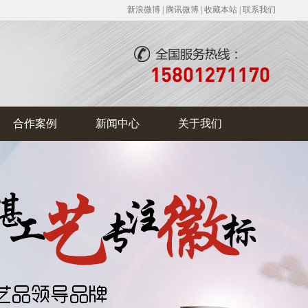
新浪微博 | 腾讯微博 | 收藏本站 | 联系我们
合作案例
新闻中心
关于我们