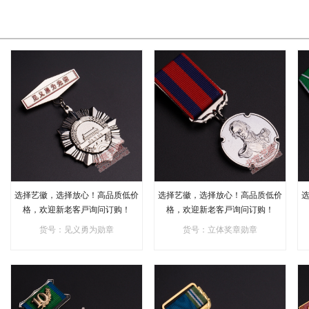
选择艺徽，选择放心！高品质低价
选择艺徽，选择放心！高品质低价
格，欢迎新老客戸询问订购！
格，欢迎新老客戸询问订购！
货号：见义勇为勋章
货号：立体奖章勋章