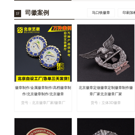
司徽案例
马口铁徽章
印刷加
1F
徽章制作/金属徽章制作/高档徽章制
北京徽章定做徽章定制徽章制作徽
作/北京徽章制作/北京徽章
章厂家北京徽章厂家
货号：北京徽章厂家/徽章厂
货号：立体3D徽章