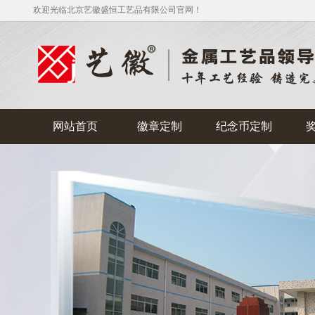
欢迎光临北京艺徽盛恒工艺品有限公司官网！
网站首页
徽章定制
纪念币定制