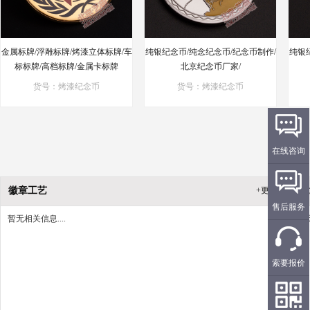
金属标牌/浮雕标牌/烤漆立体标牌/车
纯银纪念币/纯念纪念币/纪念币制作/
纯银
标标牌/高档标牌/金属卡标牌
北京纪念币厂家/
货号：烤漆纪念币
货号：烤漆纪念币
在线咨询
徽章工艺
+更多
徽
售后服务
暂无相关信息....
暂
索要报价