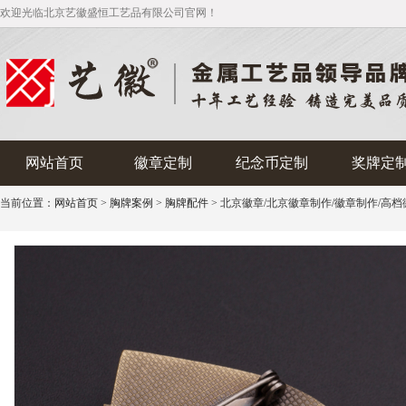
欢迎光临北京艺徽盛恒工艺品有限公司官网！
网站首页
徽章定制
纪念币定制
奖牌定
当前位置：
网站首页
>
胸牌案例
>
胸牌配件
> 北京徽章/北京徽章制作/徽章制作/高档