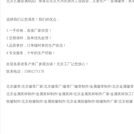
北京艺徽金属制品厂座落在北京大兴区团河工业园业，主要生产：金属徽章，奖
选择我们让您满意！我们的优点：
1.一手价格，直接厂家供货！
2.交期准时，急单优先处理！
3.品质掌控，订单随时掌控生产状况！
4.专业服务，十年的生产经验！
欢迎各新老客户来厂参观洽谈！北京工厂让您放心！
联系电话：15801271170
北京徽章/北京徽章厂家/北京徽章厂/徽章厂/徽章制作/金属徽章制作/北京金属徽
北京金属奖杯制作/金属奖杯制作/金属奖杯/北京金属奖杯制作厂家/金属奖杯加工厂
校徽制作/北京校徽制作/金属校徽制作/北京金属校徽制作/校徽制作厂家/北京校徽